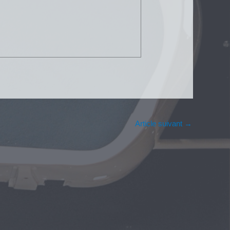
Article suivant
→