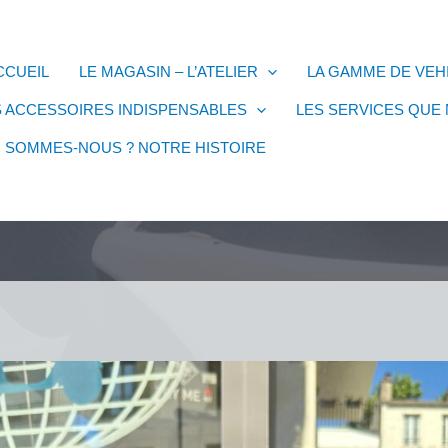
CCUEIL
LE MAGASIN – L’ATELIER
LA GAMME DE VE
S ACCESSOIRES INDISPENSABLES
LES SERVICES QUE
I SOMMES-NOUS ? NOTRE HISTOIRE