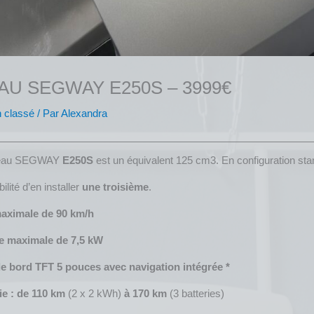
U SEGWAY E250S – 3999€
 classé
/ Par
Alexandra
uveau SEGWAY
E250S
est un équivalent 125 cm3. En configuration stan
ilité d’en installer
une troisième
.
maximale de 90 km/h
e maximale de 7,5 kW
e bord TFT 5 pouces avec navigation intégrée *
e : de 110 km
(2 x 2 kWh)
à 170 km
(3 batteries)