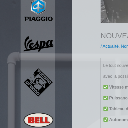
NOUVEA
/
Actualité
,
Non
Le tout no
avec la possib
Vitesse 
Puissanc
Tableau d
Autonomi