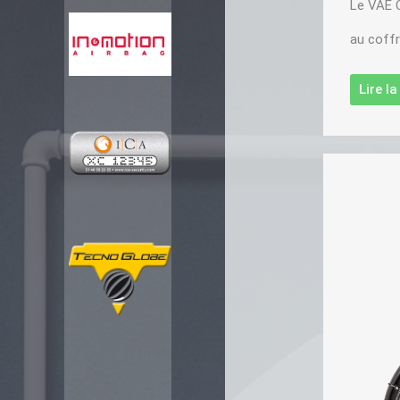
Le VAE C
au coffre
Lire l