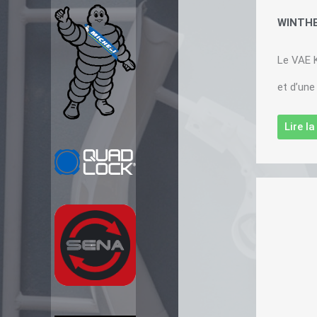
WINTHE
Le VAE 
et d’une
Lire l