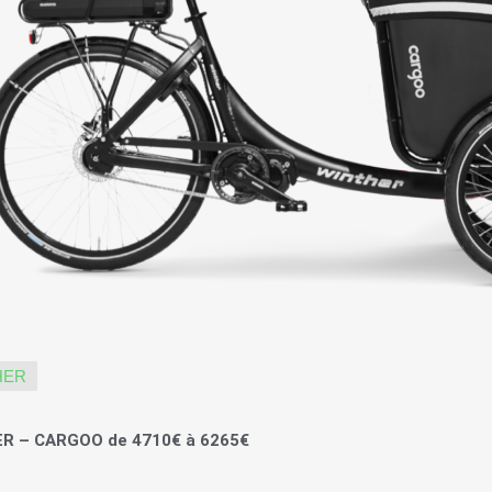
HER
R – CARGOO de 4710€ à 6265€