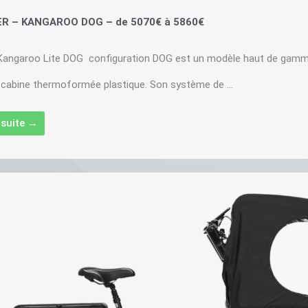
R – KANGAROO DOG – de 5070€ à 5860€
Kangaroo Lite DOG configuration DOG est un modèle haut de gamm
 cabine thermoformée plastique. Son système de ...
a suite →