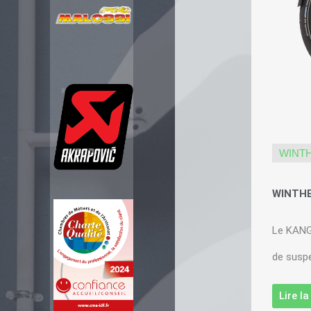
WINT
WINTHE
Le KANG
de suspe
Lire l