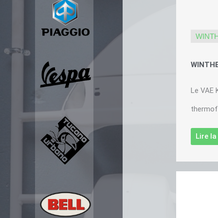
WINT
WINTHE
Le VAE 
thermofo
Lire l